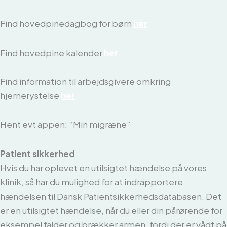
Find hovedpinedagbog for børn
her
Find hovedpine kalender
her
Find information til arbejdsgivere omkring
hjernerystelse
her
Hent evt appen: “Min migræne”
Patient sikkerhed
Hvis du har oplevet en utilsigtet hændelse på vores
klinik, så har du mulighed for at indrapportere
hændelsen til Dansk Patientsikkerhedsdatabasen. Det
er en utilsigtet hændelse, når du eller din pårørende for
eksempel falder og brækker armen, fordi der er vådt på