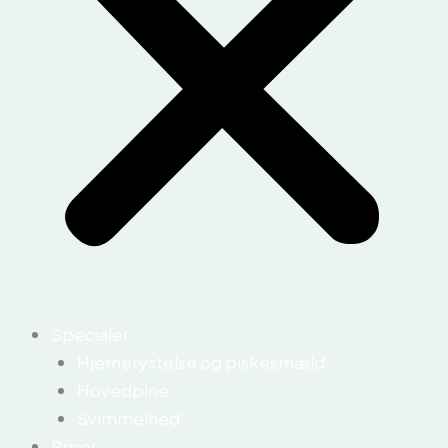
Specialer
Hjernerystelse og piskesmæld
Hovedpine
Svimmelhed
Priser