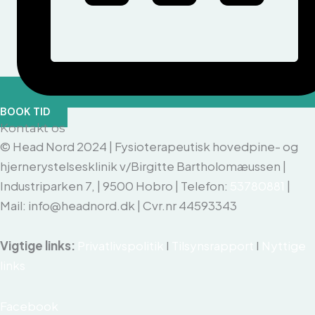
BOOK TID
Kontakt os
© Head Nord 2024 | Fysioterapeutisk hovedpine- og
hjernerystelsesklinik v/Birgitte Bartholomæussen |
Industriparken 7, | 9500 Hobro | Telefon:
53780881
|
Mail: info@headnord.dk | Cvr.nr 44593343
Vigtige links:
Privatlivspolitik
I
Tilsynsrapport
I
Nyttige
links
Facebook