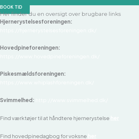
BOOK TID
Her finder du en oversigt over brugbare links
Hjernerystelsesforeningen:
https://hjernerystelsesforeningen.dk/
Hovedpineforeningen:
https://www.hovedpineforeningen.dk/
Piskesmældsforeningen:
https://www.whiplashforeningen.dk/
Svimmelhed:
http://www.svimmelhed.dk/
Find værktøjer til at håndtere hjernerystelse
her
Find hovedpinedagbog for voksne
her